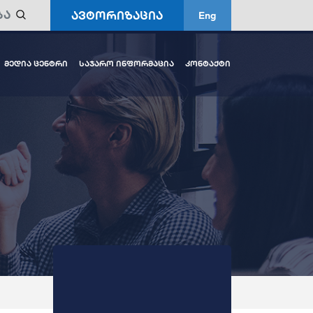
ავტორიზაცია
Eng
მედია ცენტრი
საჯარო ინფორმაცია
კონტაქტი