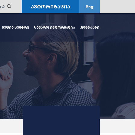
ავტორიზაცია
Eng
მედია ცენტრი
საჯარო ინფორმაცია
კონტაქტი