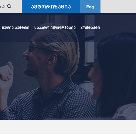
ავტორიზაცია
Eng
მედია ცენტრი
საჯარო ინფორმაცია
კონტაქტი