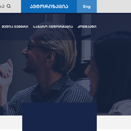
ავტორიზაცია
Eng
მედია ცენტრი
საჯარო ინფორმაცია
კონტაქტი